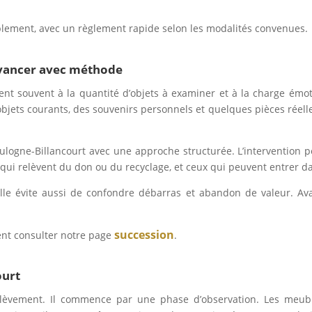
mplement, avec un règlement rapide selon les modalités convenues.
 avancer avec méthode
tient souvent à la quantité d’objets à examiner et à la charge ém
objets courants, des souvenirs personnels et quelques pièces réelle
ogne-Billancourt avec une approche structurée. L’intervention per
qui relèvent du don ou du recyclage, et ceux qui peuvent entrer d
 Elle évite aussi de confondre débarras et abandon de valeur. Av
succession
ent consulter notre page
.
ourt
lèvement. Il commence par une phase d’observation. Les meubles,