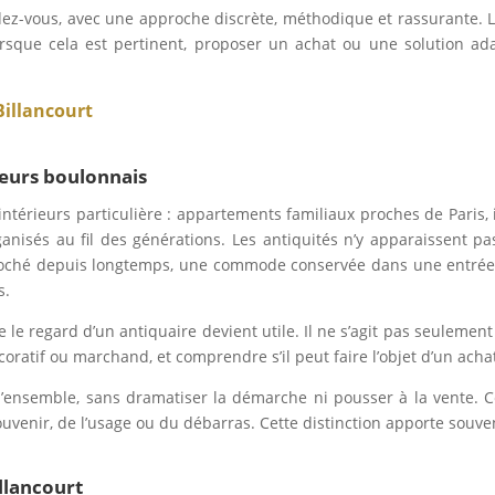
ez-vous, avec une approche discrète, méthodique et rassurante. L’
 lorsque cela est pertinent, proposer un achat ou une solution 
illancourt
ieurs boulonnais
’intérieurs particulière : appartements familiaux proches de Paris
ganisés au fil des générations. Les antiquités n’y apparaissen
croché depuis longtemps, une commode conservée dans une entrée,
s.
le regard d’un antiquaire devient utile. Il ne s’agit pas seulement d
coratif ou marchand, et comprendre s’il peut faire l’objet d’un acha
d’ensemble, sans dramatiser la démarche ni pousser à la vente. 
ouvenir, de l’usage ou du débarras. Cette distinction apporte souve
llancourt