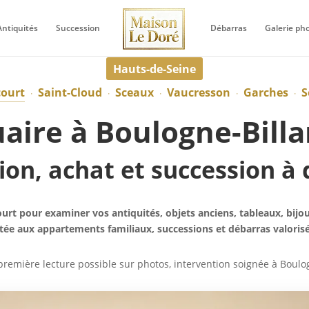
Antiquités
Succession
Débarras
Galerie ph
Hauts-de-Seine
court
Saint-Cloud
Sceaux
Vaucresson
Garches
S
·
·
·
·
·
aire à Boulogne-Bill
ion, achat et succession à 
urt pour examiner vos antiquités, objets anciens, tableaux, bijoux
tée aux appartements familiaux, successions et débarras valorisé
remière lecture possible sur photos, intervention soignée à Boulogn