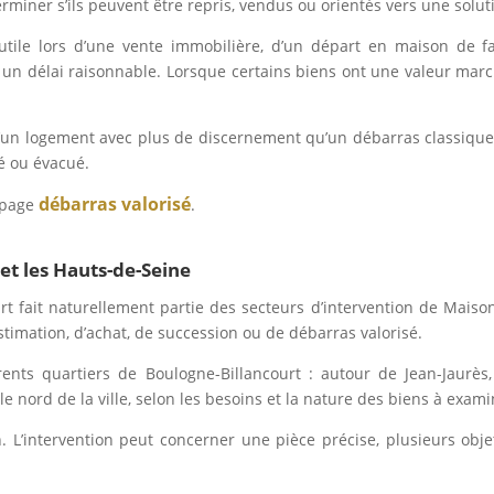
rminer s’ils peuvent être repris, vendus ou orientés vers une solut
 utile lors d’une vente immobilière, d’un départ en maison de 
 un délai raisonnable. Lorsque certains biens ont une valeur mar
’un logement avec plus de discernement qu’un débarras classique. 
vé ou évacué.
débarras valorisé
e page
.
et les Hauts-de-Seine
urt fait naturellement partie des secteurs d’intervention de Maiso
imation, d’achat, de succession ou de débarras valorisé.
ts quartiers de Boulogne-Billancourt : autour de Jean-Jaurès, Ma
 nord de la ville, selon les besoins et la nature des biens à exami
L’intervention peut concerner une pièce précise, plusieurs objets