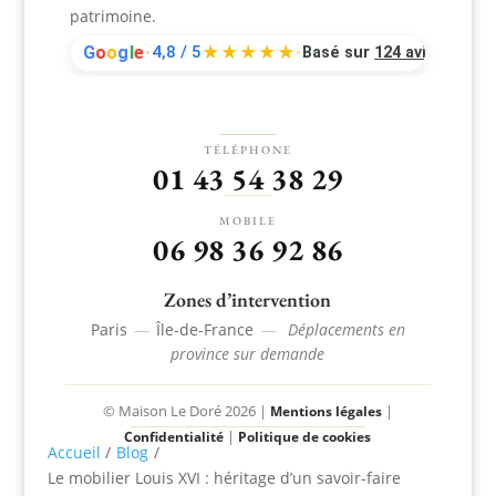
patrimoine.
G
o
o
g
l
e
4,8 / 5
★★★★★
Basé sur
124 avis
•
•
TÉLÉPHONE
01 43 54 38 29
MOBILE
06 98 36 92 86
Zones d’intervention
Paris
—
Île-de-France
—
Déplacements en
province sur demande
© Maison Le Doré 2026 |
|
Mentions légales
|
Confidentialité
Politique de cookies
Accueil
/
Blog
/
Le mobilier Louis XVI : héritage d’un savoir-faire